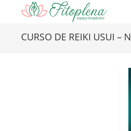
Ir
para
o
conteúdo
CURSO DE REIKI USUI – N