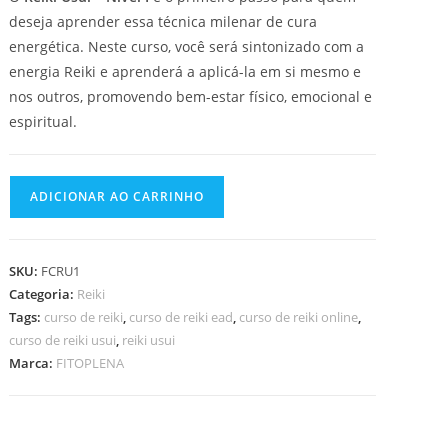
deseja aprender essa técnica milenar de cura
energética. Neste curso, você será sintonizado com a
energia Reiki e aprenderá a aplicá-la em si mesmo e
nos outros, promovendo bem-estar físico, emocional e
espiritual.
CURSO
ADICIONAR AO CARRINHO
DE
REIKI
USUI
SKU:
FCRU1
–
Categoria:
Reiki
NÍVEL
Tags:
curso de reiki
,
curso de reiki ead
,
curso de reiki online
,
I
curso de reiki usui
,
reiki usui
quantidade
Marca:
FITOPLENA