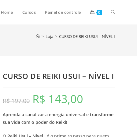
Alternar
Home
Cursos
Painel de controle
0
pesquisa
>
Loja
>
CURSO DE REIKI USUI – NÍVEL I
do
CURSO DE REIKI USUI – NÍVEL I
site
R$
143,00
O
O
R$
197,00
preço
preço
original
atual
era:
é:
R$ 197,00.
R$ 143,00.
Aprenda a canalizar a energia universal e transforme
sua vida com o poder do Reiki!
O
Reiki Usui – Nível I
é o primeiro passo para quem